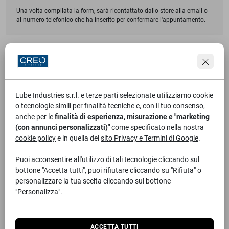
Una volta compilata la form, sarà ricontattato dallo store alla email o
al numero telefonico che ha inserito per confermare l'appuntamento.
FISSA APPUNTAMENTO
Lube Industries s.r.l. e terze parti selezionate utilizziamo cookie
o tecnologie simili per finalità tecniche e, con il tuo consenso,
anche per le
finalità di esperienza, misurazione e "marketing
(con annunci personalizzati)"
come specificato nella nostra
LUBE INDUSTRIES SRL
in qualità di titolare del sito si limita a
mettere a disposizione dei propri rivenditori
SUTTO DESIGN S.R.L.
cookie policy
e in quella del
sito Privacy e Termini di Google
.
UNIPERSONALE
lo spazio virtuale della piattaforma digitale e non
ha alcun potere di controllo e vigilanza sui contenuti ivi inseriti né si
Puoi acconsentire all'utilizzo di tali tecnologie cliccando sul
assume alcuna responsabilità relativamente a quanto viene ivi
bottone "Accetta tutti", puoi rifiutare cliccando su "Rifiuta" o
pubblicato, rimanendo i rivenditori
SUTTO DESIGN S.R.L.
personalizzare la tua scelta cliccando sul bottone
UNIPERSONALE
unici ed esclusivi responsabili. Nessuna
"Personalizza".
responsabilità potrà essere ascritta dunque a
LUBE INDUSTRIES
SRL
relativamente ai contenuti immessi da terzi all’interno del sito
internet nonostante il sito ed il dominio siano ad essa riconducibili.
Si avverte infine che loghi e marchi riportati nella home page del
ACCETTA TUTTI