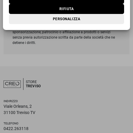
sito, gli elementi grafici, le immagini e i materiali presenti nel
presente sito sono soggetti alle norme vigenti sul diritto d’autore; è
RIFIUTA
quindi severamente vietato riprodurre anche parzialmente ogni
elemento delle pagine in questione. Nomi, marchi registrati e loghi
PERSONALIZZA
eventualmente presenti su questo sito non possono essere
utilizzati per alcuna forma di pubblicità o diversamente per indicare
sponsorizzazione, patrocinio o affiliazione a prodotti o servizi
senza previa autorizzazione scritta da parte della società che ne
detiene i diritti.
STORE
TREVISO
INDIRIZZO
Viale Orleans, 2
31100 Treviso TV
TELEFONO
0422.263118